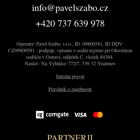
info@pavelszabo.cz
+420 737 639 978
Operater: Pavel Szabo, s.r.o., ID: 09800581, ID DDV:
CZ09800581 - podjetje, vpisano v sodni register pri Okrožnem
sodišču v Ostravi, oddelek C, vložek 84384.
Naslov: Na Vyhlídce 772/7, 739 32 Vratimov
Splošni pogoji
Pravilnik o zasebnosti
PARTNERJI