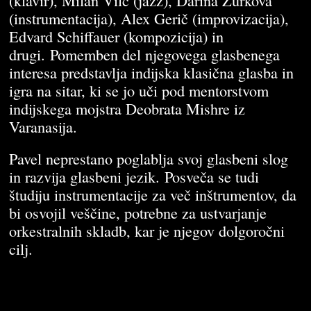
(klavir), Milan Vilč (jazz), Darina Žurková
(instrumentacija), Alex Gerič (improvizacija),
Edvard Schiffauer (kompozicija) in
drugi. Pomemben del njegovega glasbenega
interesa predstavlja indijska klasična glasba in
igra na sitar, ki se jo uči pod mentorstvom
indijskega mojstra Deobrata Mishre iz
Varanasija.
Pavel neprestano poglablja svoj glasbeni slog
in razvija glasbeni jezik. Posveča se tudi
študiju instrumentacije za več inštrumentov, da
bi osvojil veščine, potrebne za ustvarjanje
orkestralnih skladb, kar je njegov dolgoročni
cilj.