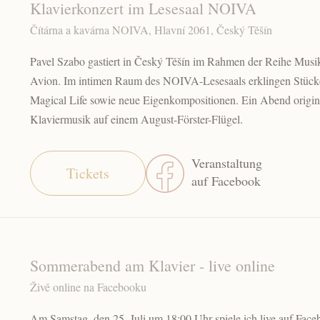
Klavierkonzert im Lesesaal NOIVA
Čítárna a kavárna NOIVA, Hlavní 2061, Český Těšín
Pavel Szabo gastiert in Český Těšín im Rahmen der Reihe Mus
Avion. Im intimen Raum des NOIVA-Lesesaals erklingen Stüc
Magical Life sowie neue Eigenkompositionen. Ein Abend origina
Klaviermusik auf einem August-Förster-Flügel.
Veranstaltung
Tickets
auf Facebook
Sommerabend am Klavier - live online
Živě online na Facebooku
Am Samstag, den 25. Juli um 18:00 Uhr spiele ich live auf Fac