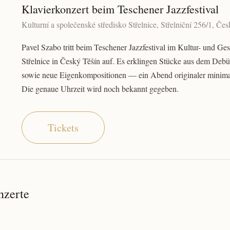
Klavierkonzert beim Teschener Jazzfestival
Kulturní a společenské středisko Střelnice, Střelniční 256/1, Če
Pavel Szabo tritt beim Teschener Jazzfestival im Kultur- und Ge
Střelnice in Český Těšín auf. Es erklingen Stücke aus dem Deb
sowie neue Eigenkompositionen — ein Abend originaler minimal
Die genaue Uhrzeit wird noch bekannt gegeben.
Tickets
nzerte