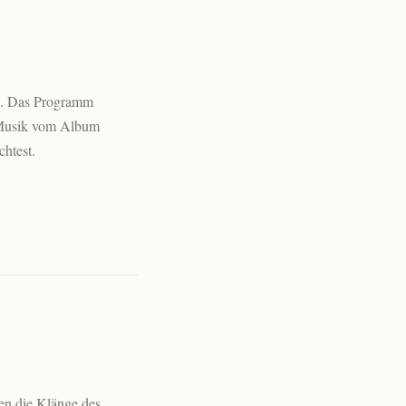
va. Das Programm
. Musik vom Album
htest.
gen die Klänge des