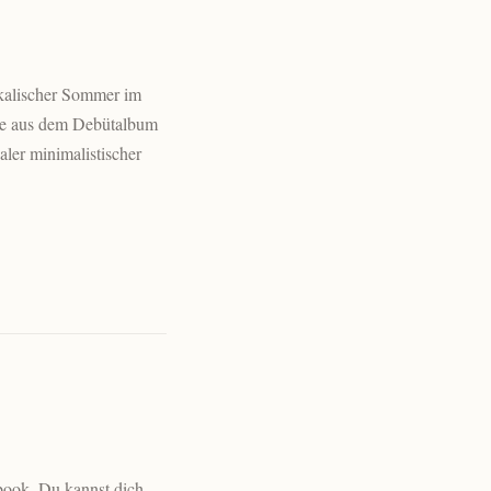
ikalischer Sommer im
ke aus dem Debütalbum
ler minimalistischer
ebook. Du kannst dich