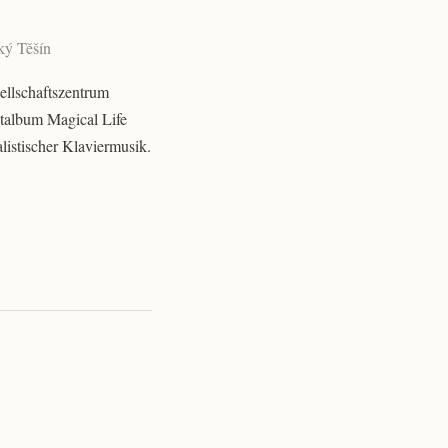
ský Těšín
sellschaftszentrum
ütalbum Magical Life
istischer Klaviermusik.