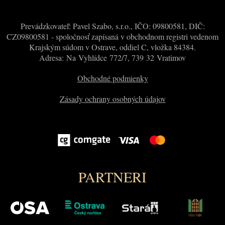
Prevádzkovateľ: Pavel Szabo, s.r.o., IČO: 09800581, DIČ:
CZ09800581 - spoločnosť zapísaná v obchodnom registri vedenom
Krajským súdom v Ostrave, oddiel C, vložka 84384.
Adresa: Na Vyhlídce 772/7, 739 32 Vratimov
Obchodné podmienky
Zásady ochrany osobných údajov
PARTNERI