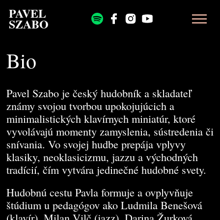
PAVEL
SZABO
Bio
Pavel Szabo je český hudobník a skladateľ
známy svojou tvorbou upokojujúcich a
minimalistických klavírnych miniatúr, ktoré
vyvolávajú momenty zamyslenia, sústredenia či
snívania. Vo svojej hudbe prepája vplyvy
klasiky, neoklasicizmu, jazzu a východných
tradícií, čím vytvára jedinečné hudobné svety.
Hudobnú cestu Pavla formuje a ovplyvňuje
štúdium u pedagógov ako Ludmila Benešová
(klavír), Milan Vilč (jazz), Darina Žurková