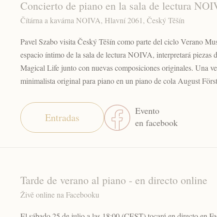
Concierto de piano en la sala de lectura NO
Čítárna a kavárna NOIVA, Hlavní 2061, Český Těšín
Pavel Szabo visita Český Těšín como parte del ciclo Verano Mus
espacio íntimo de la sala de lectura NOIVA, interpretará piezas
Magical Life junto con nuevas composiciones originales. Una v
minimalista original para piano en un piano de cola August Först
Evento
Entradas
en facebook
Tarde de verano al piano - en directo online
Živě online na Facebooku
El sábado 25 de julio a las 18:00 (CEST) tocaré en directo en 