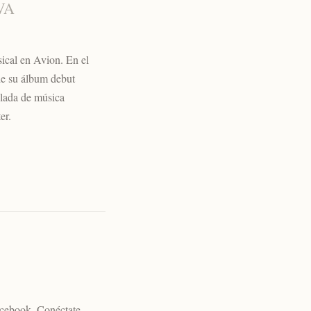
IVA
ical en Avion. En el
 de su álbum debut
elada de música
er.
Facebook. Conéctate