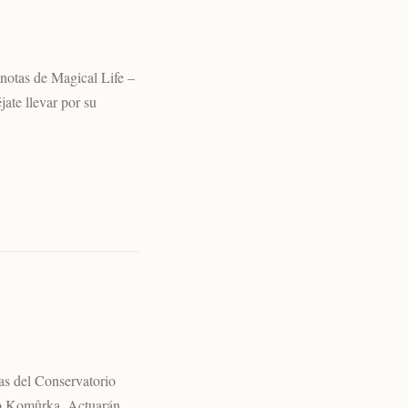
 notas de Magical Life –
ate llevar por su
tas del Conservatorio
ub Komůrka. Actuarán