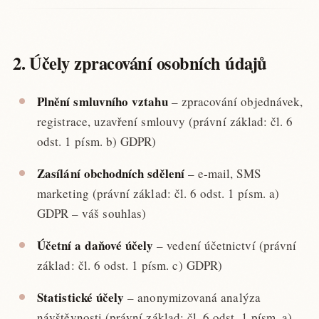
2. Účely zpracování osobních údajů
Plnění smluvního vztahu
– zpracování objednávek,
registrace, uzavření smlouvy (právní základ: čl. 6
odst. 1 písm. b) GDPR)
Zasílání obchodních sdělení
– e-mail, SMS
marketing (právní základ: čl. 6 odst. 1 písm. a)
GDPR – váš souhlas)
Účetní a daňové účely
– vedení účetnictví (právní
základ: čl. 6 odst. 1 písm. c) GDPR)
Statistické účely
– anonymizovaná analýza
návštěvnosti (právní základ: čl. 6 odst. 1 písm. a)