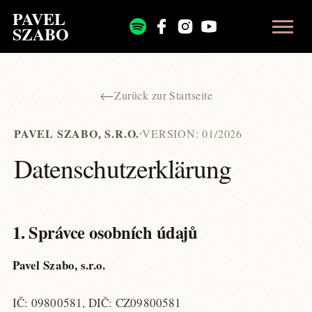
PAVEL
SZABO
←
Zurück zur Startseite
PAVEL SZABO, S.R.O.
VERSION: 01/2026
Datenschutzerklärung
1. Správce osobních údajů
Pavel Szabo, s.r.o.
IČ: 09800581, DIČ: CZ09800581