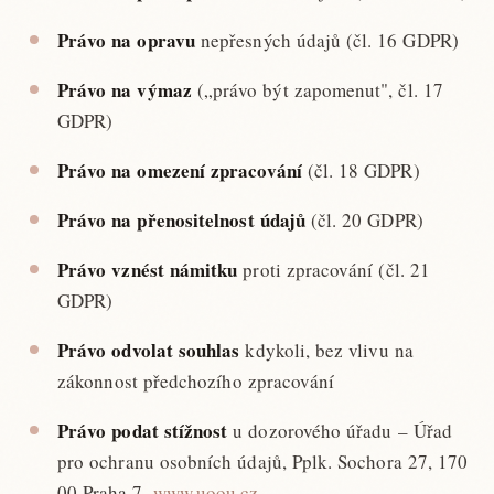
Právo na opravu
nepřesných údajů (čl. 16 GDPR)
Právo na výmaz
(„právo být zapomenut", čl. 17
GDPR)
Právo na omezení zpracování
(čl. 18 GDPR)
Právo na přenositelnost údajů
(čl. 20 GDPR)
Právo vznést námitku
proti zpracování (čl. 21
GDPR)
Právo odvolat souhlas
kdykoli, bez vlivu na
zákonnost předchozího zpracování
Právo podat stížnost
u dozorového úřadu – Úřad
pro ochranu osobních údajů, Pplk. Sochora 27, 170
00 Praha 7,
www.uoou.cz