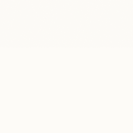
Lépj kapcsolatba velem
info@pavelszabo.cz
+420 737 639 978