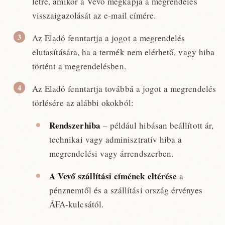
létre, amikor a Vevő megkapja a megrendelés
visszaigazolását az e-mail címére.
Az Eladó fenntartja a jogot a megrendelés
elutasítására, ha a termék nem elérhető, vagy hiba
történt a megrendelésben.
Az Eladó fenntartja továbbá a jogot a megrendelés
törlésére az alábbi okokból:
Rendszerhiba
– például hibásan beállított ár,
technikai vagy adminisztratív hiba a
megrendelési vagy árrendszerben.
A Vevő szállítási címének eltérése
a
pénznemtől és a szállítási ország érvényes
ÁFA-kulcsától.