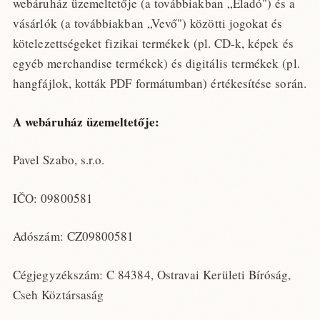
webáruház üzemeltetője (a továbbiakban „Eladó") és a
vásárlók (a továbbiakban „Vevő") közötti jogokat és
kötelezettségeket fizikai termékek (pl. CD-k, képek és
egyéb merchandise termékek) és digitális termékek (pl.
hangfájlok, kották PDF formátumban) értékesítése során.
A webáruház üzemeltetője:
Pavel Szabo, s.r.o.
IČO: 09800581
Adószám: CZ09800581
Cégjegyzékszám: C 84384, Ostravai Kerületi Bíróság,
Cseh Köztársaság