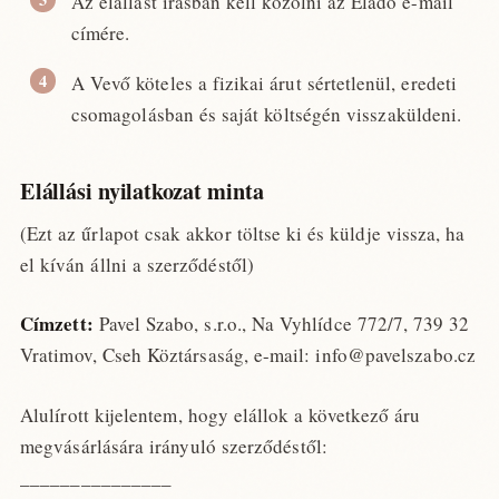
Az elállást írásban kell közölni az Eladó e-mail
címére.
A Vevő köteles a fizikai árut sértetlenül, eredeti
csomagolásban és saját költségén visszaküldeni.
Elállási nyilatkozat minta
(Ezt az űrlapot csak akkor töltse ki és küldje vissza, ha
el kíván állni a szerződéstől)
Címzett:
Pavel Szabo, s.r.o., Na Vyhlídce 772/7, 739 32
Vratimov, Cseh Köztársaság, e-mail: info@pavelszabo.cz
Alulírott kijelentem, hogy elállok a következő áru
megvásárlására irányuló szerződéstől:
_______________