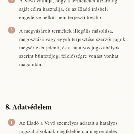
A Vevő vállalja, hogy a termékeket kizárólag
saját célra használja, és az Eladó írásbeli
engedélye nélkül nem terjeszti tovább.
A megvásárolt termékek illegális másolása,
megosztása vagy egyéb terjesztése szerzői jogok
megsértését jelenti, és a hatályos jogszabályok
szerint büntetőjogi felelősségre vonást vonhat
maga után.
8. Adatvédelem
Az Eladó a Vevő személyes adatait a hatályos
jogszabályoknak megfelelően, a megrendelés